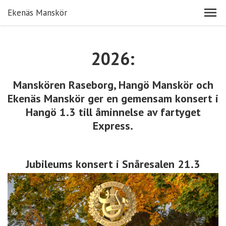
Ekenäs Manskör
2026:
Manskören Raseborg, Hangö Manskör och
Ekenäs Manskör ger en gemensam konsert i
Hangö 1.3 till åminnelse av fartyget
Express.
Jubileums konsert i Snåresalen 21.3