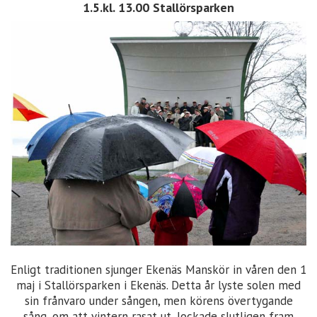
1.5.kl. 13.00 Stallörsparken
Enligt traditionen sjunger Ekenäs Manskör in våren den 1
maj i Stallörsparken i Ekenäs. Detta år lyste solen med
sin frånvaro under sången, men körens övertygande
sång, om att vintern rasat ut, lockade slutligen fram